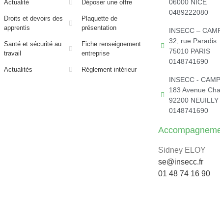
06000 NICE
Actualité
Déposer une offre
0489222080
Droits et devoirs des
Plaquette de
apprentis
présentation
INSECC – CAM
32, rue Paradis
Santé et sécurité au
Fiche renseignement
75010 PARIS
travail
entreprise
0148741690
Actualités
Réglement intérieur
INSECC - CAM
183 Avenue Char
92200 NEUILLY
0148741690
Accompagnement
Sidney ELOY
se@insecc.fr
01 48 74 16 90