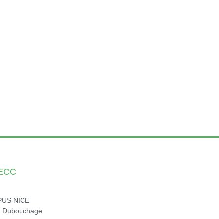
SECC
PUS NICE
d Dubouchage